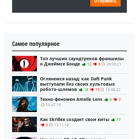
Самое популярное
Топ лучших саундтреков франшизы
о Джеймсе Бонде
12
8
20.09.21
Оглянемся назад: как Daft Punk
выступали без своих культовых
робото-шлемов
18
19
14.08.22
Техно-феномен Amelie Lens
6
3
10.07.19
Как Skrillex создает свои хиты
17
5
13.11.18