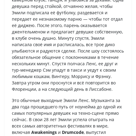
девушка перед стойкой, отчаянно желая, чтобы
Эмили подписала её футболку, раздевается и
передает ее незнакомому парню — чтобы тот отдал
её диджею. После этого, парень оказывается
джентельменом и предлагает девушке собственную,
в клубе очень душно. Минуту спустя, Эмили
написала своё имя и расписалась, все трое дико
улыбаются и радуются сделке. После шоу состоялось
обязательное общение с поклонниками в течение
нескольких минут. Спустя полчаса Ленс, ее друг и
тур-менеджер Сэм упадут в такси и уедут к своим
любимым кошкам, Винтеру, Моррису и Фрэнку.
Завтра утром они проснутся и всё повторится во
Флоренции, а на следующий день в Лиссабоне.
Это обычные выходные Эмили Ленс. Музыканта за
два года прошедшего путь от ноунейма до одной их
самых популярных девушек на техно-сцене прямо
сейчас. В свои 28 лет Эмили успела отыграть на
всех самых авторитетных фестивалях в мире,
включая
Awakenings
и
Drumcode
, выпустил