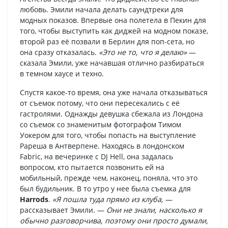
любовь. Эмили начала делать саундтреки для
модных показов. Впервые она полетела в Пекин для
того, чтобы выступить как диджей на модном показе,
второй раз её позвали в Берлин для поп-сета, но
она сразу отказалась.
«Это не то, что я делаю»
—
сказала Эмили, уже начавшая отлично разбираться
в темном хаусе и техно.
Спустя какое-то время, она уже начала отказываться
от съемок потому, что они пересекались с её
гастролями. Однажды девушка сбежала из Лондона
со съемок со знаменитым фотографом Тимом
Уокером для того, чтобы попасть на выступление
Рареша в Антверпене. Находясь в лондонском
Fabric, на вечеринке с DJ Hell, она задалась
вопросом, кто пытается позвонить ей на
мобильный, прежде чем, наконец, поняла, что это
был будильник. В то утро у нее была съемка для
Harrods
.
«Я пошла туда прямо из клуба,
—
рассказывает Эмили. —
Они не знали, насколько я
обычно разговорчива, поэтому они просто думали,