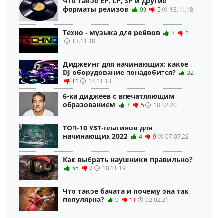
Что такое EP, LP, SP и другие
форматы релизов
99
5
13.11.18
Техно - музыка для рейвов
3
1
13.11.18
Диджеинг для начинающих: какое
DJ-оборудование понадобится?
32
11
13.11.18
6-ка диджеев с впечатляющим
образованием
3
5
18.12.20
ТОП-10 VST-плагинов для
начинающих 2022
4
9
07.07.22
Как выбрать наушники правильно?
65
2
18.11.19
Что такое бачата и почему она так
популярна?
9
11
02.02.21