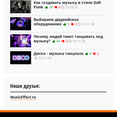
Как создавать музыку в стиле Daft
Punk
16
6
21.03.21
Выбираем диджейское
оборудование
5
2
13.11.18
Почему людей тянет танцевать под
музыку?
43
2
13.11.18
Диско - музыка танцпола
4
2
13.11.18
Наши друзья:
MusicEffect.ru