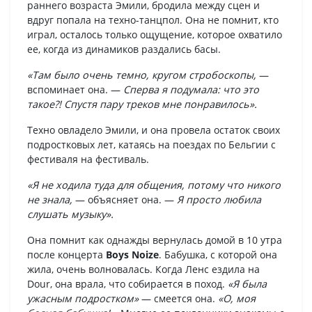
раннего возраста Эмили, бродила между сцен и
вдруг попала на техно-танцпол. Она не помнит, кто
играл, осталось только ощущение, которое охватило
ее, когда из динамиков раздались басы.
«Там было очень темно, кругом стробоскопы,
—
вспоминает она. —
Сперва я подумала: что это
такое?! Спустя пару треков мне понравилось».
Техно овладело Эмили, и она провела остаток своих
подростковых лет, катаясь на поездах по Бельгии с
фестиваля на фестиваль.
«Я не ходила туда для общения, потому что никого
не знала,
— объясняет она. —
Я просто любила
слушать музыку».
Она помнит как однажды вернулась домой в 10 утра
после концерта
Boys Noize
. Бабушка, с которой она
жила, очень волновалась. Когда Ленс ездила на
Dour, она врала, что собирается в поход.
«Я была
ужасным подростком»
— смеется она.
«О, моя