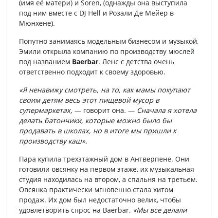
(имя её матери) и Soren, (однажды она выступила
под ним вместе с DJ Hell и Розали Де Мейер в
Мюнхене).
Попутно занимаясь модельным бизнесом и музыкой,
Эмили открыла компанию по производству мюслей
под названием
Baerbar
. Ленс с детства очень
ответственно подходит к своему здоровью.
«Я ненавижу смотреть, на то, как мамы покупают
своим детям весь этот пищевой мусор в
супермаркетах,
— говорит она. —
Сначала я хотела
делать батончики, которые можно было бы
продавать в школах, но в итоге мы пришли к
производству каш».
Пара купила трехэтажный дом в Антверпене. Они
готовили овсянку на первом этаже, их музыкальная
студия находилась на втором, а спальня на третьем.
Овсянка практически мгновенно стала хитом
продаж. Их дом был недостаточно велик, чтобы
удовлетворить спрос на Baerbar.
«Мы все делали