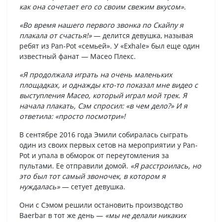
как она сочетает его со своим свежим вкусом».
«Во время нашего первого звонка по Скайпу я
плакала от счастья!»
— делится девушка, называя
ребят из Pan-Pot «семьей». У «Exhale» был еще один
известный фанат — Масео Плекс.
«Я продолжала играть на очень маленьких
площадках, и однажды кто-то показал мне видео с
выступления Масео, который играл мой трек. Я
начала плакать, Сэм спросил: «в чем дело?» И я
ответила: «просто посмотри»!
В сентябре 2016 года Эмили собиралась сыграть
один из своих первых сетов на мероприятии у Pan-
Pot и упала в обморок от переутомления за
пультами. Ее отправили домой.
«Я расстроилась, но
это был тот самый звоночек, в котором я
нуждалась»
— сетует девушка.
Они с Сэмом решили остановить производство
Baerbar в тот же день —
«мы не делали никаких