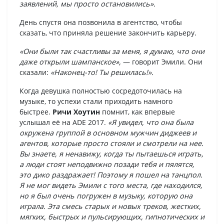
заявлений, мы просто остановились».
День спустя она позвонила в агентство, чтобы
сказать, что приняла решение закончить карьеру.
«Они были так счастливы за меня, я думаю, что они
даже открыли шампанское»,
— говорит Эмили. Они
сказали:
«Наконец-то! Ты решилась!».
Когда девушка полностью сосредоточилась на
музыке, то успехи стали приходить намного
быстрее.
Ричи Хоутин
помнит, как впервые
услышал её на ADE 2017.
«Я увидел, что она была
окружена группой в основном мужчин диджеев и
агентов, которые просто стояли и смотрели на нее.
Вы знаете, я ненавижу, когда ты пытаешься играть,
а люди стоят неподвижно позади тебя и пялятся,
это дико раздражает! Поэтому я пошел на танцпол.
Я не мог видеть Эмили с того места, где находился,
но я был очень погружен в музыку, которую она
играла. Эта смесь старых и новых треков, жестких,
мягких, быстрых и пульсирующих, гипнотических и