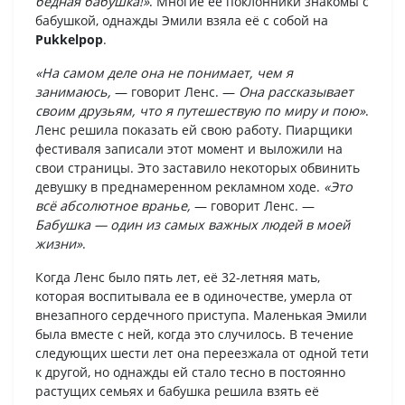
бедная бабушка!»
. Многие ее поклонники знакомы с
бабушкой, однажды Эмили взяла её с собой на
Pukkelpop
.
«На самом деле она не понимает, чем я
занимаюсь,
— говорит Ленс. —
Она рассказывает
своим друзьям, что я путешествую по миру и пою»
.
Ленс решила показать ей свою работу. Пиарщики
фестиваля записали этот момент и выложили на
свои страницы. Это заставило некоторых обвинить
девушку в преднамеренном рекламном ходе.
«Это
всё абсолютное вранье,
— говорит Ленс. —
Бабушка — один из самых важных людей в моей
жизни»
.
Когда Ленс было пять лет, её 32-летняя мать,
которая воспитывала ее в одиночестве, умерла от
внезапного сердечного приступа. Маленькая Эмили
была вместе с ней, когда это случилось. В течение
следующих шести лет она переезжала от одной тети
к другой, но однажды ей стало тесно в постоянно
растущих семьях и бабушка решила взять её