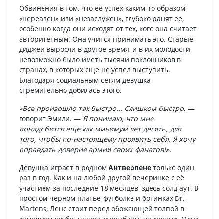
Обвинения в том, что её успех каким-то образом
«нереален» или «незаслужен», глубоко ранят ее,
особенно когда они исходят от тех, кого она считает
авторитетным. Она учится принимать это. Старые
диджеи выросли в другое время, и в их молодости
невозможно было иметь тысячи поклонников в
странах, в которых еще не успел выступить.
Благодаря социальным сетям девушка
стремительно добилась этого.
«Все произошло так быстро... Слишком быстро,
—
говорит Эмили. —
Я понимаю, что мне
понадобится еще как минимум лет десять, для
того, чтобы по-настоящему проявить себя. Я хочу
оправдать доверие армии своих фанатов!».
Девушка играет в родном
Антверпене
только один
раз в год. Как и на любой другой вечеринке с её
участием за последние 18 месяцев, здесь солд аут. В
простом черном платье-футболке и ботинках Dr.
Martens, Ленс стоит перед обожающей толпой в
камерном клубе, танцуя, и улыбаясь за деками. Одна