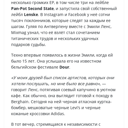
несколько громких EP, в том числе три на лейбле
Pan-Pot Second State
, и запустила свой собственный
лейбл
Lenske
. В Instagram и Facebook у неё сотни
тысяч поклонников, которые следят за каждым ее
шагом. Гуляя по Антверпену вместе с Эмили Ленс,
Mixmag узнал, что её взлёт стал сочетанием
титанических трудов и нескольких удачных
подарков судьбы.
Техно впервые появилось в жизни Эмили, когда ей
было 15 лет. Она услышала его на известном
бельгийском фестивале
Dour
.
«У моих друзей был список артистов, которых они
хотели послушать, но мне было все равно»,
—
говорит Ленс, потягивая соевый капучино в уютном
кафе. Как обычно, она выглядит готовой к походу в
Berghain. Сегодня на ней черная атласная куртка-
бомбер, мешковатые черные Levi’s и черные
кожаные кроссовки Adidas.
В тот вечер, стремящаяся к независимости с