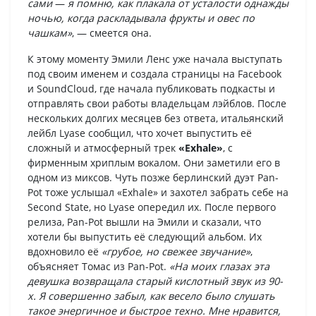
сами
—
я помню, как плакала от усталости однажды
ночью, когда раскладывала фрукты и овес по
чашкам»
, — смеется она.
К этому моменту Эмили Ленс уже начала выступать
под своим именем и создала страницы на Facebook
и SoundCloud, где начала публиковать подкасты и
отправлять свои работы владельцам лэйблов. После
нескольких долгих месяцев без ответа, итальянский
лейбл Lyase сообщил, что хочет выпустить её
сложный и атмосферный трек
«Exhale»
, с
фирменным хриплым вокалом. Они заметили его в
одном из миксов. Чуть позже берлинский дуэт Pan-
Pot тоже услышал «Exhale» и захотел забрать себе на
Second State, но Lyase опередил их. После первого
релиза, Pan-Pot вышли на Эмили и сказали, что
хотели бы выпустить её следующий альбом. Их
вдохновило её
«грубое, но свежее звучание»
,
объясняет Томас из Pan-Pot.
«На моих глазах эта
девушка возвращала старый кислотный звук из 90-
х. Я совершенно забыл, как весело было слушать
такое энергичное и быстрое техно. Мне нравится,