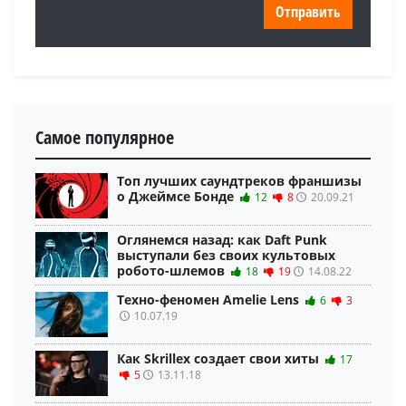
Самое популярное
Топ лучших саундтреков франшизы
о Джеймсе Бонде
12
8
20.09.21
Оглянемся назад: как Daft Punk
выступали без своих культовых
робото-шлемов
18
19
14.08.22
Техно-феномен Amelie Lens
6
3
10.07.19
Как Skrillex создает свои хиты
17
5
13.11.18