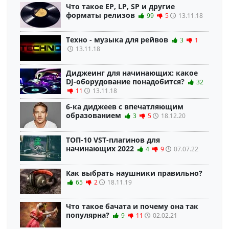
Что такое EP, LP, SP и другие
форматы релизов
99
5
13.11.18
Техно - музыка для рейвов
3
1
13.11.18
Диджеинг для начинающих: какое
DJ-оборудование понадобится?
32
11
13.11.18
6-ка диджеев с впечатляющим
образованием
3
5
18.12.20
ТОП-10 VST-плагинов для
начинающих 2022
4
9
07.07.22
Как выбрать наушники правильно?
65
2
18.11.19
Что такое бачата и почему она так
популярна?
9
11
02.02.21