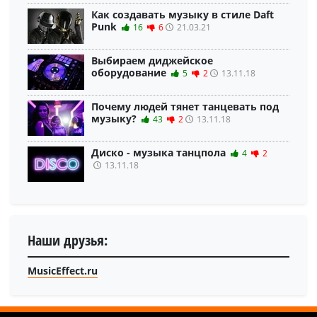
Как создавать музыку в стиле Daft
Punk
16
6
21.03.21
Выбираем диджейское
оборудование
5
2
13.11.18
Почему людей тянет танцевать под
музыку?
43
2
13.11.18
Диско - музыка танцпола
4
2
13.11.18
Наши друзья:
MusicEffect.ru