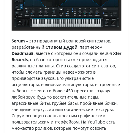
Serum
– это продвинутый волновой синтезатор,
разработанный
Стивом Дудой
, партнером
Deadmau5
, вместе с которым они создали лейбл
Xfer
Records
, на базе которого также производятся
различные плагины. Стив создал этот синтезатор,
чтобы сломать границы невозможного в
производстве звуков. Его ультрачистые
осцилляторы, волновые манипуляторы, встроенные
наборы эффектов и более 450 пресетов создадут
любой звук, будь то восхитительные пэды,
агрессивные биты, грубые басы, пробивные бочки,
заводные перкуссии или органические текстуры.
Серум оснащен очень простым графическим
пользовательским интерфейсом. На YouTube есть
множество роликов, которые помогут освоить