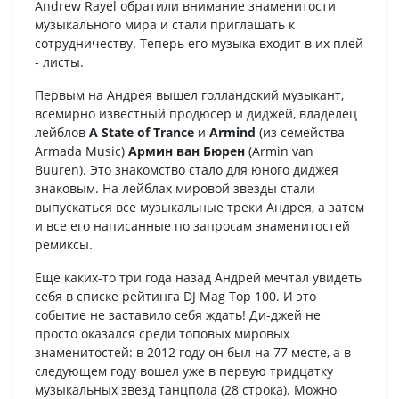
Andrew Rayel обратили внимание знаменитости
музыкального мира и стали приглашать к
сотрудничеству. Теперь его музыка входит в их плей
- листы.
Первым на Андрея вышел голландский музыкант,
всемирно известный продюсер и диджей, владелец
лейблов
A State of Trance
и
Armind
(из семейства
Armada Music)
Армин ван Бюрен
(Armin van
Buuren). Это знакомство стало для юного диджея
знаковым. На лейблах мировой звезды стали
выпускаться все музыкальные треки Андрея, а затем
и все его написанные по запросам знаменитостей
ремиксы.
Еще каких-то три года назад Андрей мечтал увидеть
себя в списке рейтинга DJ Mag Top 100. И это
событие не заставило себя ждать! Ди-джей не
просто оказался среди топовых мировых
знаменитостей: в 2012 году он был на 77 месте, а в
следующем году вошел уже в первую тридцатку
музыкальных звезд танцпола (28 строка). Можно