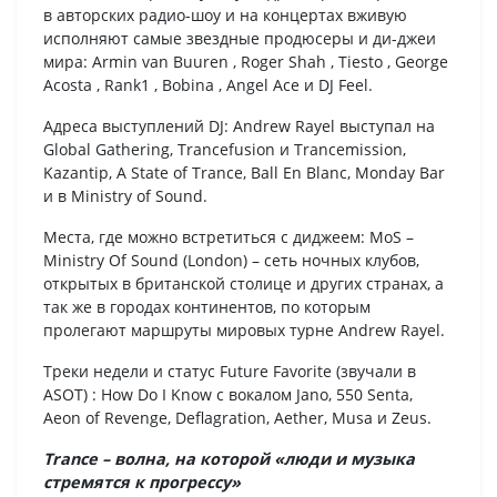
в авторских радио-шоу и на концертах вживую
исполняют самые звездные продюсеры и ди-джеи
мира: Armin van Buuren , Roger Shah , Tiesto , George
Acosta , Rank1 , Bobina , Angel Ace и DJ Feel.
Адреса выступлений DJ: Andrew Rayel выступал на
Global Gathering, Trancefusion и Trancemission,
Kazantip, A State of Trance, Ball En Blanc, Monday Bar
и в Ministry of Sound.
Места, где можно встретиться с диджеем: MoS –
Ministry Of Sound (London) – сеть ночных клубов,
открытых в британской столице и других странах, а
так же в городах континентов, по которым
пролегают маршруты мировых турне Andrew Rayel.
Треки недели и статус Future Favorite (звучали в
ASOT) : How Do I Know с вокалом Jano, 550 Senta,
Aeon of Revenge, Deflagration, Aether, Musa и Zeus.
Trance – волна, на которой «люди и музыка
стремятся к прогрессу»