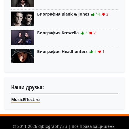
Биография Blank & Jones
14
2
Биография Krewella
3
2
Биография Headhunterz
1
1
Наши друзья:
MusicEffect.ru
© 2011-2026 djbiography.ru | Все права защищены.