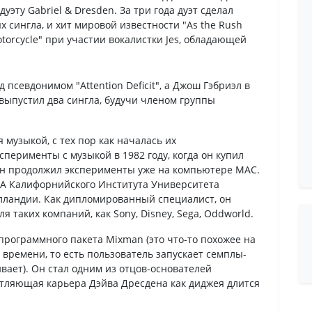
эту Gabriel & Dresden. За три года дуэт сделал
х сингла, и хит мировой известности "As the Rush
orcycle" при участии вокалистки Jes, обладающей
 псевдонимом "Attention Deficit", а Джош Гэбриэл в
 выпустил два сингла, будучи членом группы
 музыкой, с тех пор как началась их
перименты с музыкой в 1982 году, когда он купил
он продолжил эксперименты уже на компьютере MAC.
BFA Калифорнийского Института Университета
Голландии. Как дипломированный специалист, он
я таких компаний, как Sony, Disney, Sega, Oddworld.
рограммного пакета Mixman (это что-то похожее на
м времени, то есть пользователь запускает семплы-
вает). Он стал одним из отцов-основателей
атляющая карьера Дэйва Дресдена как диджея длится