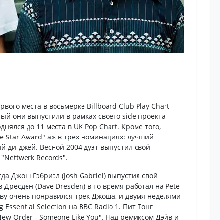
рвого места в восьмёрке Billboard Club Play Chart
орый они выпустили в рамках своего side проекта
однялся до 11 места в UK Pop Chart. Кроме того,
e Star Award" аж в трёх номинациях: лучший
 ди-джей. Весной 2004 дуэт выпустил свой
Nettwerk Records".
гда Джош Гэбриэл (Josh Gabriel) выпустил свой
йв Дресден (Dave Dresden) в то время работал на Pete
ейву очень понравился трек Джоша, и двумя неделями
 Essential Selection на BBC Radio 1. Пит Тонг
ew Order - Someone Like You". Над ремиксом Дэйв и