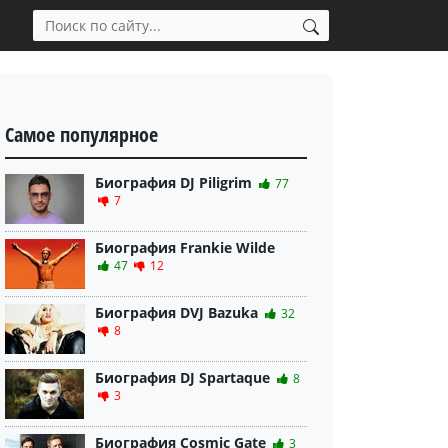
Самое популярное
Биография DJ Piligrim
77
7
Биография Frankie Wilde
47
12
Биография DVJ Bazuka
32
8
Биография DJ Spartaque
8
3
Биография Cosmic Gate
3