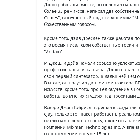
Джош работали вместе, он положил начало ду
более 33 ремиксов, написал два собственны
Comes", выпущенный под псевдонимом "Mot
божественным голосом.
Кроме того, Дэйв Дресден также работал под
это время писал свои собственные треки и
"Andain".
И Джош, и Дэйв начали серьёзно увлекаться
профессиональная карьера. Джош начал экс
свой первый синтезатор. В дальшнейшем 
В итоге, он получил диплом композитора 
искусств, кроме того, прошёл обучение в 
работал во многих студиях над проектами дл
Вскоре Джош Гэбриэл перешёл к созданию п
eJay, только этот пакет работает в реально
петли нажатием на кнопку, также останавли
компании Mixman Technologies Inc. А впеч
на протяжении вот уже 15 лет.