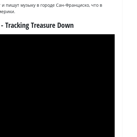
 и пишут музыку в городе Сан-Франциско, что в
мерики.
 - Tracking Treasure Down