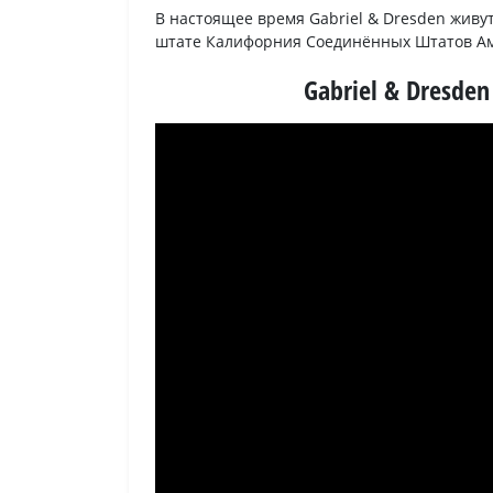
В настоящее время Gabriel & Dresden живут
штате Калифорния Соединённых Штатов А
Gabriel & Dresden