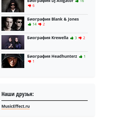
Биография Dj Alligator
16
6
Биография Blank & Jones
14
2
Биография Krewella
3
2
Биография Headhunterz
1
1
Наши друзья:
MusicEffect.ru