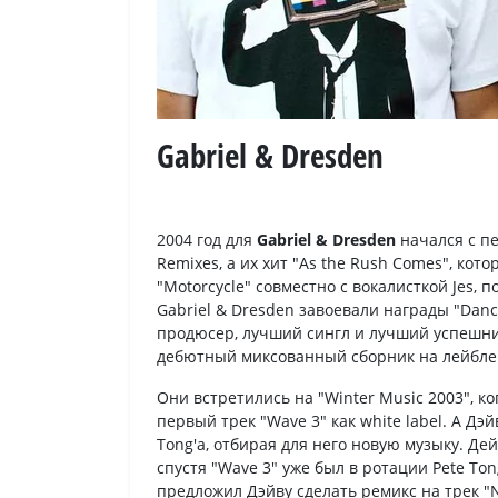
Gabriel & Dresden
2004 год для
Gabriel & Dresden
начался с пе
Remixes, а их хит "As the Rush Comes", кот
"Motorcycle" совместно с вокалисткой Jes, п
Gabriel & Dresden завоевали награды "Danc
продюсер, лучший сингл и лучший успешний
дебютный миксованный сборник на лейбле "
Они встретились на "Winter Music 2003", ко
первый трек "Wave 3" как white label. А Дэ
Tong'а, отбирая для него новую музыку. Д
спустя "Wave 3" уже был в ротации Pete Tong
предложил Дэйву сделать ремикс на трек "N