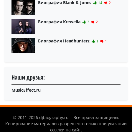
Биография Blank & Jones
14
2
Биография Krewella
3
2
Биография Headhunterz
1
1
Наши друзья:
MusicEffect.ru
© 2011-2026 djbiography.ru | Все права защищены.
Копирование материалов разрешено только при указании
ссылки на сайт.