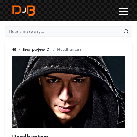
Биографии DJ
Headhunterz
Headhunterz