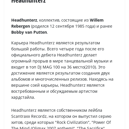
Headhunterz
, коллектив, состоящие из
Willem
Rebergen
(родился 12 сентября 1985 года) и ранее
Bobby van Putten
.
Карьера Headhunterz является результатом
большой работы. Всего четыре года после его
официального дебюта Headhunterz делает
огромный прорыв в мире танцевальной музыки и
входит в топ DJ MAG 100 на 36 место(2010). Это
достижение является результатом создания двух
альбомов и многочисленных релизов. Находясь на
вершине соей карьеры, Headhunterz является
востребованным и обсуждаемым артистом
хардстайла.
Headhunterz является собственником лейбла
Scantraxx Recordz, на котором он выпустил серию
хитов, среди которых "Rock Civilization", "Power Of
The Mind (Qlimax 2007 anthem)", "The Sacrifice",