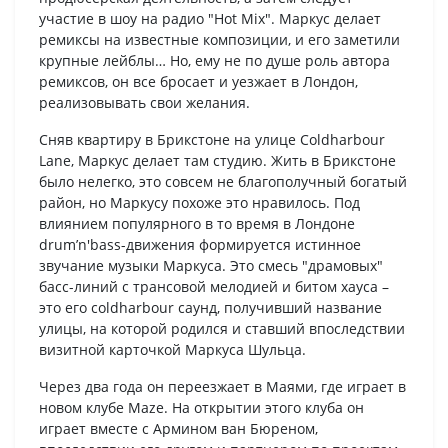
участие в шоу на радио "Hot Mix". Маркус делает
ремиксы на известные композиции, и его заметили
крупные лейблы… Но, ему не по душе роль автора
ремиксов, он все бросает и уезжает в Лондон,
реализовывать свои желания.
Сняв квартиру в Брикстоне на улице Coldharbour
Lane, Маркус делает там студию. Жить в Брикстоне
было нелегко, это совсем не благополучный богатый
район, но Маркусу похоже это нравилось. Под
влиянием популярного в то время в Лондоне
drum’n'bass-движения формируется истинное
звучание музыки Маркуса. Это смесь "драмовых"
басс-линий с трансовой мелодией и битом хауса –
это его coldharbour саунд, получивший название
улицы, на которой родился и ставший впоследствии
визитной карточкой Маркуса Шульца.
Через два года он переезжает в Маями, где играет в
новом клубе Maze. На открытии этого клуба он
играет вместе с Армином ван Бюреном,