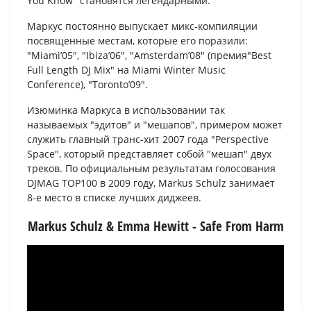
You Know" становятся легендарными.
Маркус постоянно выпускает микс-компиляции
посвященные местам, которые его поразили:
"Miami’05", "Ibiza’06", "Amsterdam’08" (премия"Best
Full Length DJ Mix" на Miami Winter Music
Conference), "Toronto’09".
Изюминка Маркуса в использовании так
называемых "эдитов" и "мешапов", примером может
служить главный транс-хит 2007 года "Perspective
Space", который представляет собой "мешап" двух
треков. По официальным результатам голосования
DJMAG TOP100 в 2009 году, Markus Schulz занимает
8-е место в списке лучших диджеев.
Markus Schulz & Emma Hewitt - Safe From Harm