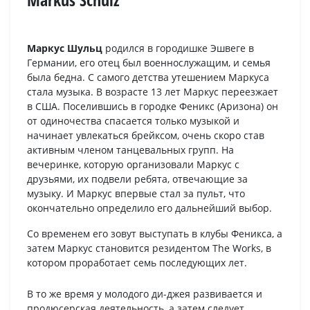
Маркус Шульц
родился в городишке Эшвеге в
Германии, его отец был военнослужащим, и семья
была бедна. С самого детства утешением Маркуса
стала музыка. В возрасте 13 лет Маркус переезжает
в США. Поселившись в городке Феникс (Аризона) он
от одиночества спасается только музыкой и
начинает увлекаться брейксом, очень скоро став
активным членом танцевальных групп. На
вечеринке, которую организовали Маркус с
друзьями, их подвели ребята, отвечающие за
музыку. И Маркус впервые стал за пульт, что
окончательно определило его дальнейший выбор.
Со временем его зовут выступать в клубы Феникса, а
затем Маркус становится резидентом The Works, в
котором проработает семь последующих лет.
В то же время у молодого ди-джея развивается и
продюсерская деятельность, а затем следует