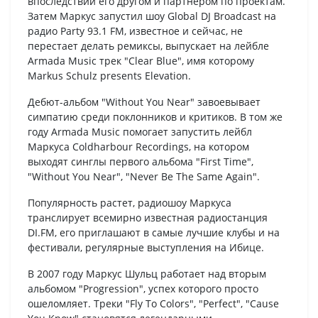
впоследствии его другом и партнером по проектам.
Затем Маркус запустил шоу Global DJ Broadcast на
радио Party 93.1 FM, известное и сейчас, не
перестает делать ремиксы, выпускает на лейбле
Armada Music трек "Clear Blue", имя которому
Markus Schulz presents Elevation.
Дебют-альбом "Without You Near" завоевывает
симпатию среди поклонников и критиков. В том же
году Armada Music помогает запустить лейбл
Маркуса Coldharbour Recordings, на котором
выходят синглы первого альбома "First Time",
"Without You Near", "Never Be The Same Again".
Популярность растет, радиошоу Маркуса
транслирует всемирно известная радиостанция
DI.FM, его приглашают в самые лучшие клубы и на
фестивали, регулярные выступления на Ибице.
В 2007 году Маркус Шульц работает над вторым
альбомом "Progression", успех которого просто
ошеломляет. Треки "Fly To Colors", "Perfect", "Cause