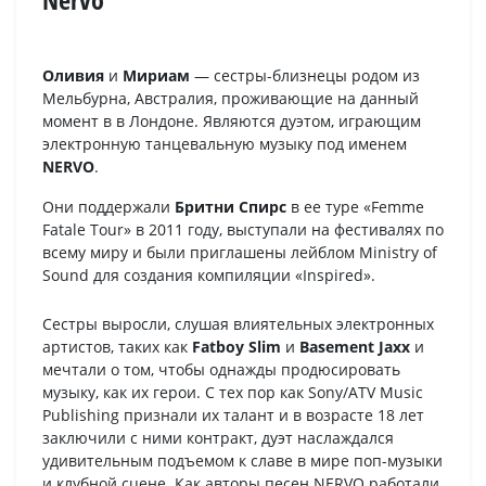
Оливия
и
Мириам
— сестры-близнецы родом из
Мельбурна, Австралия, проживающие на данный
момент в в Лондоне. Являются дуэтом, играющим
электронную танцевальную музыку под именем
NERVO
.
Они поддержали
Бритни Спирс
в ее туре «Femme
Fatale Tour» в 2011 году, выступали на фестивалях по
всему миру и были приглашены лейблом Ministry of
Sound для создания компиляции «Inspired».
Сестры выросли, слушая влиятельных электронных
артистов, таких как
Fatboy Slim
и
Basement Jaxx
и
мечтали о том, чтобы однажды продюсировать
музыку, как их герои. С тех пор как Sony/ATV Music
Publishing признали их талант и в возрасте 18 лет
заключили с ними контракт, дуэт наслаждался
удивительным подъемом к славе в мире поп-музыки
и клубной сцене. Как авторы песен NERVO работали