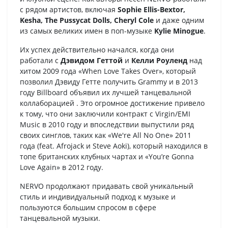
с рядом артистов, включая
Sophie Ellis-Bextor,
Kesha, The Pussycat Dolls, Cheryl Cole
и даже одним
из самых великих имен в поп-музыке
Kylie Minogue
.
Их успех действительно начался, когда они
работали с
Дэвидом Геттой
и
Келли Роуленд
над
хитом 2009 года «When Love Takes Over», который
позволил Дэвиду Гетте получить Grammy и в 2013
году Billboard объявил их лучшей танцевальной
коллаборацией . Это огромное достижение привело
к тому, что они заключили контракт с Virgin/EMI
Music в 2010 году и впоследствии выпустили ряд
своих синглов, таких как «We're All No One» 2011
года (feat. Afrojack и Steve Aoki), который находился в
топе британских клубных чартах и «You’re Gonna
Love Again» ​​в 2012 году.
NERVO продолжают придавать свой уникальный
стиль и индивидуальный подход к музыке и
пользуются большим спросом в сфере
танцевальной музыки.