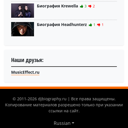
Биография Krewella
3
2
Биография Headhunterz
1
1
Наши друзья:
MusicEffect.ru
© 2011-2026 djbiography.ru | Все права защищены.
Копирование материалов разрешено только при указании
ссылки на сайт.
Russian