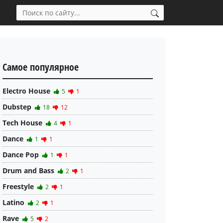
Самое популярное
Electro House
5
1
Dubstep
18
12
Tech House
4
1
Dance
1
1
Dance Pop
1
1
Drum and Bass
2
1
Freestyle
2
1
Latino
2
1
Rave
5
2