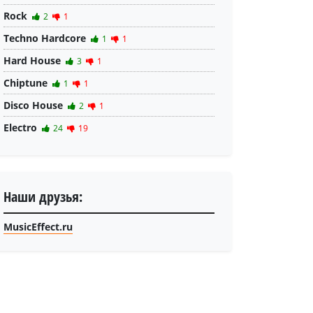
Rock
2
1
Techno Hardcore
1
1
Hard House
3
1
Chiptune
1
1
Disco House
2
1
Electro
24
19
Наши друзья:
MusicEffect.ru