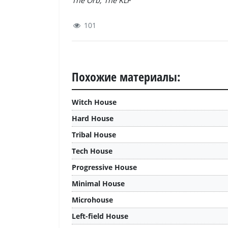
The Orb, The KLF
101
Похожие материалы:
Witch House
Hard House
Tribal House
Tech House
Progressive House
Minimal House
Microhouse
Left-field House