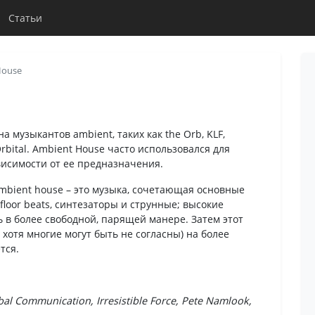
Статьи
House
а музыкантов ambient, таких как the Orb, KLF,
 Orbital. Ambient House часто использовался для
висимости от ее предназначения.
mbient house – это музыка, сочетающая основные
floor beats, синтезаторы и струнные; высокие
ь в более свободной, парящей манере. Затем этот
 хотя многие могут быть не согласны) на более
тся.
al Communication, Irresistible Force, Pete Namlook,