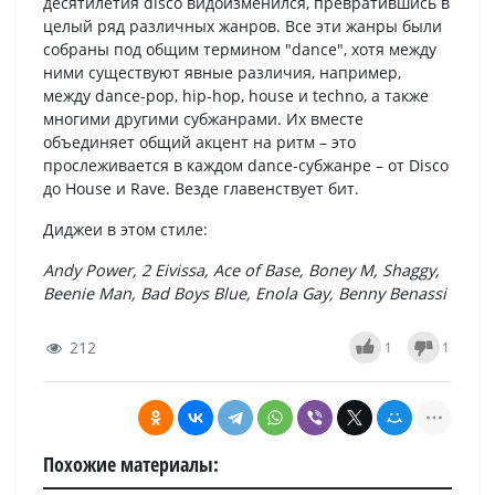
десятилетия disco видоизменился, превратившись в
целый ряд различных жанров. Все эти жанры были
собраны под общим термином "dance", хотя между
ними существуют явные различия, например,
между dance-pop, hip-hop, house и techno, а также
многими другими субжанрами. Их вместе
объединяет общий акцент на ритм – это
прослеживается в каждом dance-субжанре – от Disco
до House и Rave. Везде главенствует бит.
Диджеи в этом стиле:
Andy Power, 2 Eivissa, Ace of Base, Boney M, Shaggy,
Beenie Man, Bad Boys Blue, Enola Gay, Benny Benassi
212
1
1
Похожие материалы: