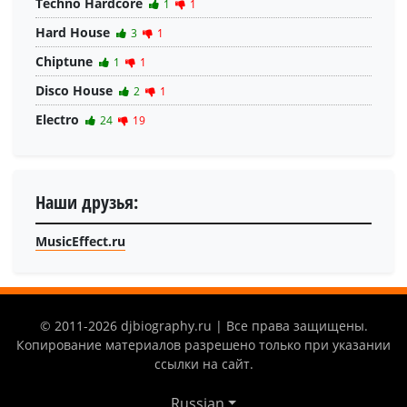
Techno Hardcore
1
1
Hard House
3
1
Chiptune
1
1
Disco House
2
1
Electro
24
19
Наши друзья:
MusicEffect.ru
© 2011-2026 djbiography.ru | Все права защищены.
Копирование материалов разрешено только при указании
ссылки на сайт.
Russian