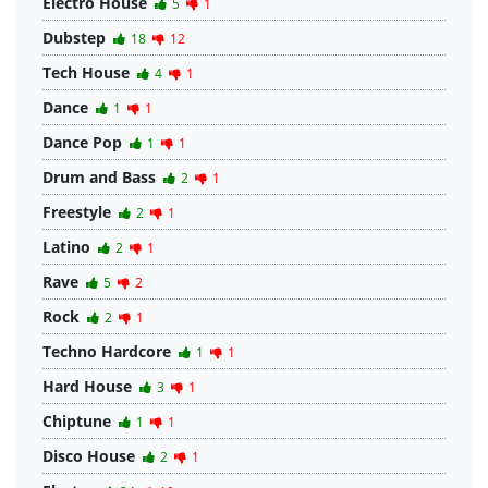
Electro House
5
1
Dubstep
18
12
Tech House
4
1
Dance
1
1
Dance Pop
1
1
Drum and Bass
2
1
Freestyle
2
1
Latino
2
1
Rave
5
2
Rock
2
1
Techno Hardcore
1
1
Hard House
3
1
Chiptune
1
1
Disco House
2
1