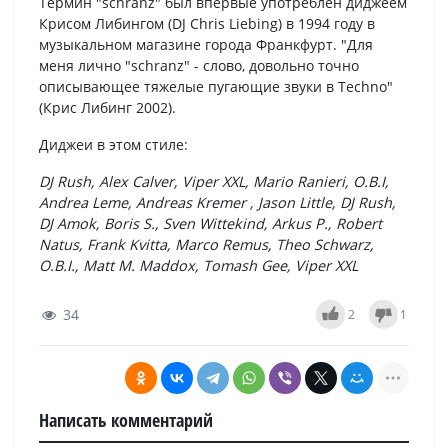
Термин "schranz" был впервые употреблен диджеем
Крисом Либингом (DJ Chris Liebing) в 1994 году в
музыкальном магазине города Франкфурт. "Для
меня лично "schranz" - слово, довольно точно
описывающее тяжелые пугающие звуки в Techno"
(Крис Либинг 2002).
Диджеи в этом стиле:
DJ Rush, Alex Calver, Viper XXL, Mario Ranieri, O.B.I,
Andrea Leme, Andreas Kremer , Jason Little, DJ Rush,
DJ Amok, Boris S., Sven Wittekind, Arkus P., Robert
Natus, Frank Kvitta, Marco Remus, Theo Schwarz,
O.B.I., Matt M. Maddox, Tomash Gee, Viper XXL
34
2
1
Написать комментарий