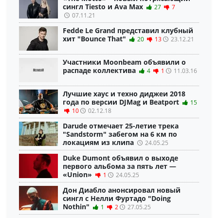
сингл Tiesto и Ava Max
27
7
07.11.21
Fedde Le Grand представил клубный
хит "Bounce That"
20
13
23.12.21
Участники Moonbeam объявили о
распаде коллектива
4
1
11.03.16
Лучшие хаус и техно диджеи 2018
года по версии DJMag и Beatport
15
10
02.12.18
Darude отмечает 25-летие трека
"Sandstorm" забегом на 6 км по
локациям из клипа
24.05.25
Duke Dumont объявил о выходе
первого альбома за пять лет —
«Union»
1
24.05.25
Дон Диабло анонсировал новый
сингл с Нелли Фуртадо "Doing
Nothin"
1
2
27.05.25