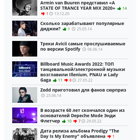
Armin van Buuren представил «A
STATE OF TRANCE YEAR MIX 2020»
14
1
13.12.20
Сколько зарабатывают популярные
диджеи?
1
25.05.14
Треки Avicii самые прослушиваемые
по версии Spotify
06.06.14
Billboard Music Awards 2022: ТОП
танцевальной/электронной музыки
возглавили Illenium, PNAU и Lady
Gaga
11
8
27.05.22
Zedd приготовил для фанов сюрприз
25.06.14
В возрасте 60 лет скончался один из
основателей Depeche Mode Энди
Флетчер
10
7
29.05.22
Дата релиза альбома Prodigy "The
Day Is My Enemy" объявлена
1