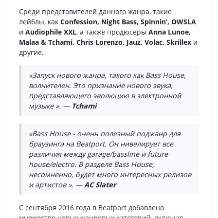
Среди представителей данного жанра, такие
лейблы, как
Confession, Night Bass, Spinnin’, OWSLA
и
Audiophile XXL
, а также продюсеры
Anna Lunoe,
Malaa & Tchami, Chris Lorenzo, Jauz, Volac, Skrillex
и
другие.
«Запуск нового жанра, такого как Bass House,
волнителен. Это признание нового звука,
представляющего эволюцию в электронной
музыке ». —
Tchami
«Bass House - очень полезный поджанр для
браузинга на Beatport. Он нивелирует все
различия между garage/bassline и future
house/electro. В разделе Bass House,
несомненно, будет много интересных релизов
и артистов ». —
AC Slater
С сентября 2016 года в Beatport добавлено
множество новых жанровых категорий, включая