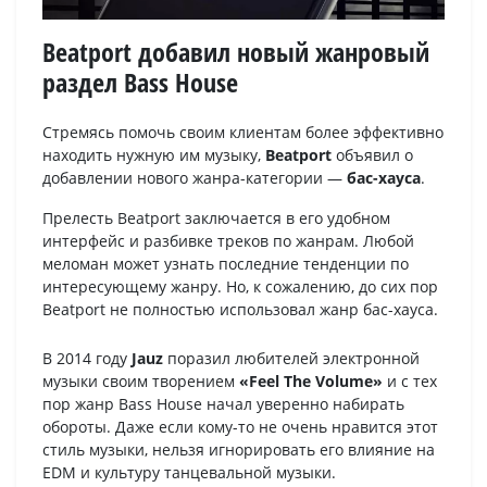
Beatport добавил новый жанровый
раздел Bass House
Стремясь помочь своим клиентам более эффективно
находить нужную им музыку,
Beatport
объявил о
добавлении нового жанра-категории —
бас-хауса
.
Прелесть Beatport заключается в его удобном
интерфейс и разбивке треков по жанрам. Любой
меломан может узнать последние тенденции по
интересующему жанру. Но, к сожалению, до сих пор
Beatport не полностью использовал жанр бас-хауса.
В 2014 году
Jauz
поразил любителей электронной
музыки своим творением
«Feel The Volume»
и с тех
пор жанр Bass House начал уверенно набирать
обороты. Даже если кому-то не очень нравится этот
стиль музыки, нельзя игнорировать его влияние на
EDM и культуру танцевальной музыки.