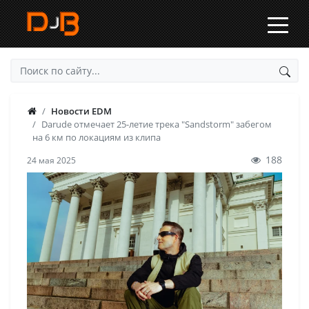
Новости EDM
Darude отмечает 25-летие трека "Sandstorm" забегом
на 6 км по локациям из клипа
188
24 мая 2025