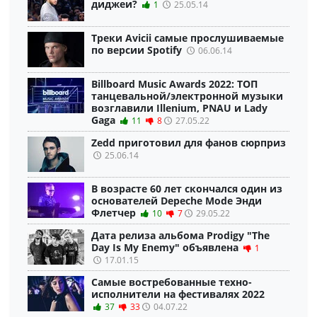
диджеи?
1
25.05.14
Треки Avicii самые прослушиваемые
по версии Spotify
06.06.14
Billboard Music Awards 2022: ТОП
танцевальной/электронной музыки
возглавили Illenium, PNAU и Lady
Gaga
11
8
27.05.22
Zedd приготовил для фанов сюрприз
25.06.14
В возрасте 60 лет скончался один из
основателей Depeche Mode Энди
Флетчер
10
7
29.05.22
Дата релиза альбома Prodigy "The
Day Is My Enemy" объявлена
1
17.01.15
Самые востребованные техно-
исполнители на фестивалях 2022
37
33
04.07.22