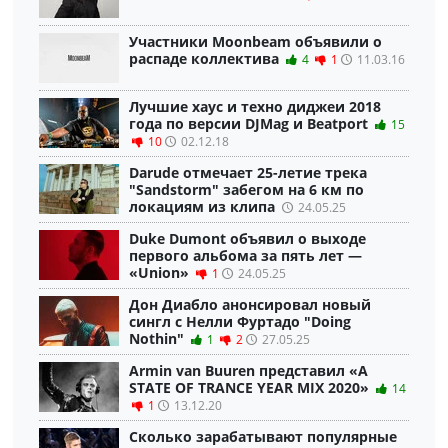
Участники Moonbeam объявили о
распаде коллектива
4
1
11.03.16
Лучшие хаус и техно диджеи 2018
года по версии DJMag и Beatport
15
10
02.12.18
Darude отмечает 25-летие трека
"Sandstorm" забегом на 6 км по
локациям из клипа
24.05.25
Duke Dumont объявил о выходе
первого альбома за пять лет —
«Union»
1
24.05.25
Дон Диабло анонсировал новый
сингл с Нелли Фуртадо "Doing
Nothin"
1
2
27.05.25
Armin van Buuren представил «A
STATE OF TRANCE YEAR MIX 2020»
14
1
13.12.20
Сколько зарабатывают популярные