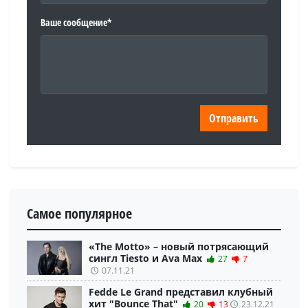
Ваше сообщение*
Самое популярное
«The Motto» – новый потрясающий
сингл Tiesto и Ava Max
27
7
07.11.21
Fedde Le Grand представил клубный
хит "Bounce That"
20
13
23.12.21