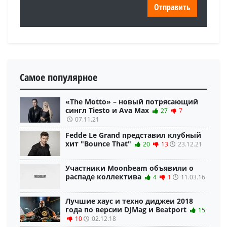
Самое популярное
«The Motto» – новый потрясающий
сингл Tiesto и Ava Max
27
7
07.11.21
Fedde Le Grand представил клубный
хит "Bounce That"
20
13
23.12.21
Участники Moonbeam объявили о
распаде коллектива
4
1
11.03.16
Лучшие хаус и техно диджеи 2018
года по версии DJMag и Beatport
15
10
02.12.18