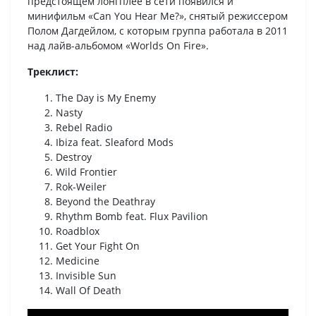
предстоящем лонгплее в сети появился и
минифильм «Can You Hear Me?», снятый режиссером
Полом Дагдейлом, с которым группа работала в 2011
над лайв-альбомом «Worlds On Fire».
Треклист:
The Day is My Enemy
Nasty
Rebel Radio
Ibiza feat. Sleaford Mods
Destroy
Wild Frontier
Rok-Weiler
Beyond the Deathray
Rhythm Bomb feat. Flux Pavilion
Roadblox
Get Your Fight On
Medicine
Invisible Sun
Wall Of Death