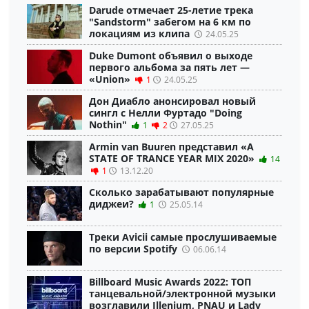
Darude отмечает 25-летие трека
"Sandstorm" забегом на 6 км по
локациям из клипа
24.05.25
Duke Dumont объявил о выходе
первого альбома за пять лет —
«Union»
1
24.05.25
Дон Диабло анонсировал новый
сингл с Нелли Фуртадо "Doing
Nothin"
1
2
27.05.25
Armin van Buuren представил «A
STATE OF TRANCE YEAR MIX 2020»
14
1
13.12.20
Сколько зарабатывают популярные
диджеи?
1
25.05.14
Треки Avicii самые прослушиваемые
по версии Spotify
06.06.14
Billboard Music Awards 2022: ТОП
танцевальной/электронной музыки
возглавили Illenium, PNAU и Lady