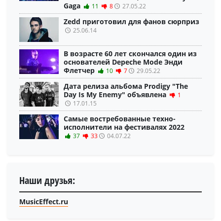
Gaga
11
8
27.05.22
Zedd приготовил для фанов сюрприз
25.06.14
В возрасте 60 лет скончался один из
основателей Depeche Mode Энди
Флетчер
10
7
29.05.22
Дата релиза альбома Prodigy "The
Day Is My Enemy" объявлена
1
17.01.15
Самые востребованные техно-
исполнители на фестивалях 2022
37
33
04.07.22
Наши друзья:
MusicEffect.ru