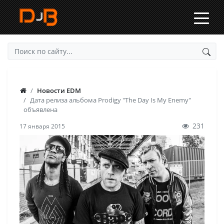
Новости EDM
Дата релиза альбома Prodigy "The Day Is My Enemy"
объявлена
231
17 января 2015