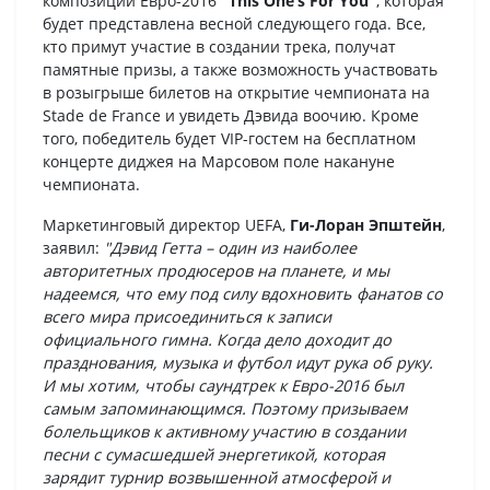
композиции Евро-2016
"This One’s For You"
, которая
будет представлена весной следующего года. Все,
кто примут участие в создании трека, получат
памятные призы, а также возможность участвовать
в розыгрыше билетов на открытие чемпионата на
Stade de France и увидеть Дэвида воочию. Кроме
того, победитель будет VIP-гостем на бесплатном
концерте диджея на Марсовом поле накануне
чемпионата.
Маркетинговый директор UEFA,
Ги-Лоран Эпштейн
,
заявил:
"Дэвид Гетта – один из наиболее
авторитетных продюсеров на планете, и мы
надеемся, что ему под силу вдохновить фанатов со
всего мира присоединиться к записи
официального гимна. Когда дело доходит до
празднования, музыка и футбол идут рука об руку.
И мы хотим, чтобы саундтрек к Евро-2016 был
самым запоминающимся. Поэтому призываем
болельщиков к активному участию в создании
песни с сумасшедшей энергетикой, которая
зарядит турнир возвышенной атмосферой и