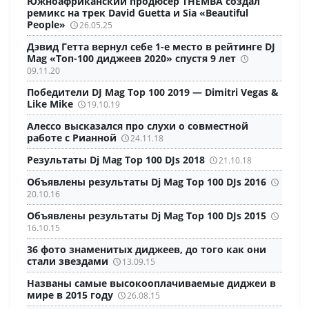
Южноафриканский продюсер THEMBA создал
ремикс на трек David Guetta и Sia «Beautiful
People»
26.05.25
Дэвид Гетта вернул себе 1-е место в рейтинге DJ
Mag «Топ-100 диджеев 2020» спустя 9 лет
09.11.20
Победители DJ Mag Top 100 2019 — Dimitri Vegas &
Like Mike
19.10.19
Алессо высказался про слухи о совместной
работе с Рианной
24.11.18
Результаты Dj Mag Top 100 DJs 2018
21.10.18
Объявлены результаты Dj Mag Top 100 DJs 2016
20.10.16
Объявлены результаты Dj Mag Top 100 DJs 2015
16.10.15
36 фото знаменитых диджеев, до того как они
стали звездами
13.09.15
Названы самые высокооплачиваемые диджеи в
мире в 2015 году
26.08.15