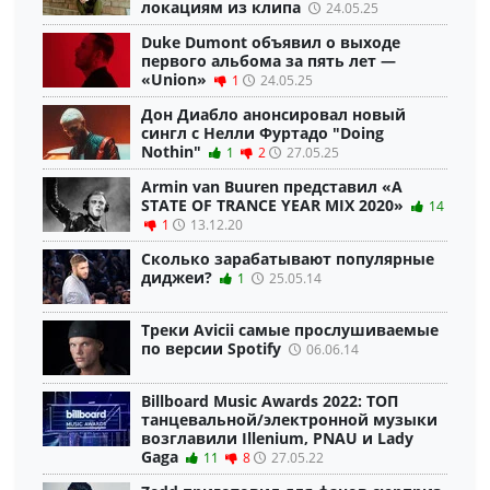
локациям из клипа
24.05.25
Duke Dumont объявил о выходе
первого альбома за пять лет —
«Union»
1
24.05.25
Дон Диабло анонсировал новый
сингл с Нелли Фуртадо "Doing
Nothin"
1
2
27.05.25
Armin van Buuren представил «A
STATE OF TRANCE YEAR MIX 2020»
14
1
13.12.20
Сколько зарабатывают популярные
диджеи?
1
25.05.14
Треки Avicii самые прослушиваемые
по версии Spotify
06.06.14
Billboard Music Awards 2022: ТОП
танцевальной/электронной музыки
возглавили Illenium, PNAU и Lady
Gaga
11
8
27.05.22