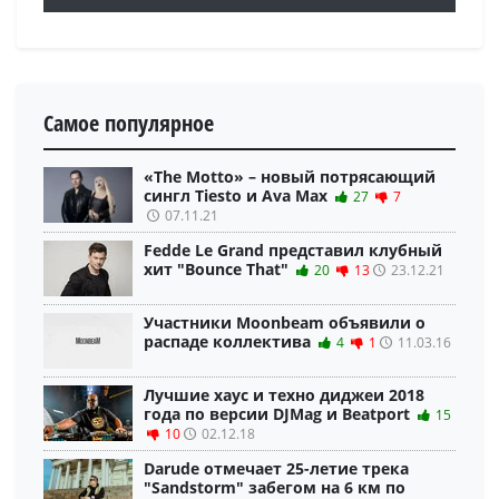
Самое популярное
«The Motto» – новый потрясающий
сингл Tiesto и Ava Max
27
7
07.11.21
Fedde Le Grand представил клубный
хит "Bounce That"
20
13
23.12.21
Участники Moonbeam объявили о
распаде коллектива
4
1
11.03.16
Лучшие хаус и техно диджеи 2018
года по версии DJMag и Beatport
15
10
02.12.18
Darude отмечает 25-летие трека
"Sandstorm" забегом на 6 км по