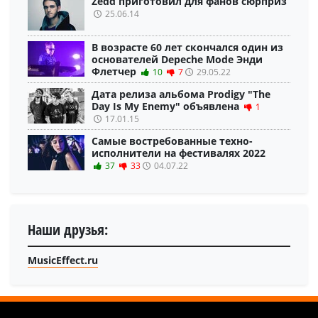
Zedd приготовил для фанов сюрприз
25.06.14
В возрасте 60 лет скончался один из
основателей Depeche Mode Энди
Флетчер
10
7
29.05.22
Дата релиза альбома Prodigy "The
Day Is My Enemy" объявлена
1
17.01.15
Самые востребованные техно-
исполнители на фестивалях 2022
37
33
04.07.22
Наши друзья:
MusicEffect.ru