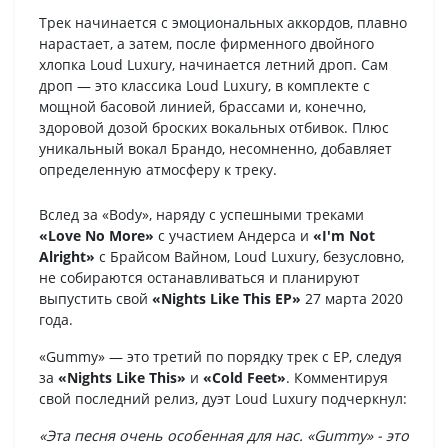
Трек начинается с эмоциональных аккордов, плавно
нарастает, а затем, после фирменного двойного
хлопка Loud Luxury, начинается летний дроп. Сам
дроп — это классика Loud Luxury, в комплекте с
мощной басовой линией, брассами и, конечно,
здоровой дозой броских вокальных отбивок. Плюс
уникальный вокал Брандо, несомненно, добавляет
определенную атмосферу к треку.
Вслед за «Body», наряду с успешными треками
«Love No More»
с участием Андерса и
«I'm Not
Alright»
с Брайсом Вайном, Loud Luxury, безусловно,
не собираются останавливаться и планируют
выпустить свой
«Nights Like This EP»
27 марта 2020
года.
«Gummy» — это третий по порядку трек с EP, следуя
за
«Nights Like This»
и
«Cold Feet»
. Комментируя
свой последний релиз, дуэт Loud Luxury подчеркнул:
«Эта песня очень особенная для нас. «Gummy» - это