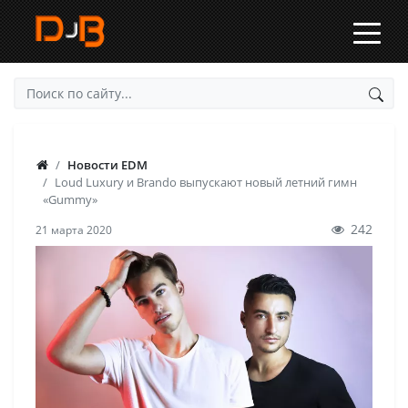
Новости EDM
Loud Luxury и Brando выпускают новый летний гимн
«Gummy»
242
21 марта 2020