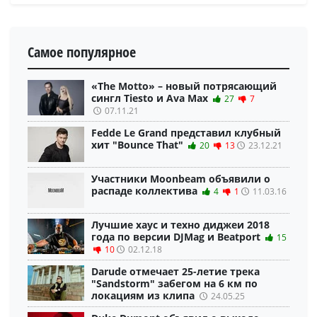
Самое популярное
«The Motto» – новый потрясающий
сингл Tiesto и Ava Max
27
7
07.11.21
Fedde Le Grand представил клубный
хит "Bounce That"
20
13
23.12.21
Участники Moonbeam объявили о
распаде коллектива
4
1
11.03.16
Лучшие хаус и техно диджеи 2018
года по версии DJMag и Beatport
15
10
02.12.18
Darude отмечает 25-летие трека
"Sandstorm" забегом на 6 км по
локациям из клипа
24.05.25