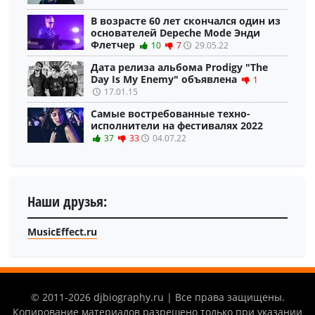
В возрасте 60 лет скончался один из
основателей Depeche Mode Энди
Флетчер
10
7
29.05.22
Дата релиза альбома Prodigy "The
Day Is My Enemy" объявлена
1
17.01.15
Самые востребованные техно-
исполнители на фестивалях 2022
37
33
04.07.22
Наши друзья:
MusicEffect.ru
© 2011-2026 djbiography.ru | Все права защищены.
Копирование материалов разрешено только при указании