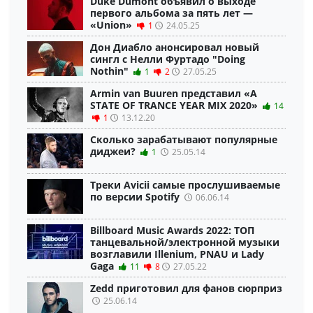
Duke Dumont объявил о выходе
первого альбома за пять лет —
«Union»
1
24.05.25
Дон Диабло анонсировал новый
сингл с Нелли Фуртадо "Doing
Nothin"
1
2
27.05.25
Armin van Buuren представил «A
STATE OF TRANCE YEAR MIX 2020»
14
1
13.12.20
Сколько зарабатывают популярные
диджеи?
1
25.05.14
Треки Avicii самые прослушиваемые
по версии Spotify
06.06.14
Billboard Music Awards 2022: ТОП
танцевальной/электронной музыки
возглавили Illenium, PNAU и Lady
Gaga
11
8
27.05.22
Zedd приготовил для фанов сюрприз
25.06.14