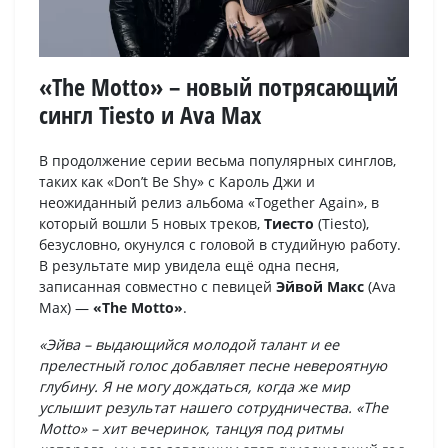
«The Motto» – новый потрясающий
сингл Tiesto и Ava Max
В продолжение серии весьма популярных синглов,
таких как «Don’t Be Shy» с Кароль Джи и
неожиданный релиз альбома «Together Again», в
который вошли 5 новых треков,
Тиесто
(Tiesto),
безусловно, окунулся с головой в студийную работу.
В результате мир увидела ещё одна песня,
записанная совместно с певицей
Эйвой Макс
(Ava
Max) —
«The Motto»
.
«Эйва – выдающийся молодой талант и ее
прелестный голос добавляет песне невероятную
глубину. Я не могу дождаться, когда же мир
услышит результат нашего сотрудничества. «The
Motto» – хит вечеринок, танцуя под ритмы