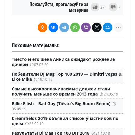
Пожалуйста, проголосуйте за
27
7
материал
Похожие материалы:
Тиесто и его жена Анника ожидают рождение
дочери
07.05.20
Победители DJ Mag Top 100 2019 — Dimitri Vegas &
Like Mike
19.10.19
Самые высокооплачиваемые диджеи стали
получать меньше со времен 2013 года
24.05.19
Billie Eilish – Bad Guy (Tiësto’s Big Room Remix)
05.05.19
Creamfields 2019 объявил список участников по
дням
23.02.19
Результаты Dj Mag Top 100 DJs 2018
21.10.18