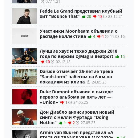
07.11.21
Fedde Le Grand представил клубный
хит "Bounce That"
20
13
23.12.21
Участники Moonbeam объявили о
распаде коллектива
4
1
11.03.16
Лучшие хаус и техно диджеи 2018
года по версии DJMag и Beatport
15
10
02.12.18
Darude отмечает 25-летие трека
"Sandstorm" забегом на 6 км по
локациям из клипа
24.05.25
Duke Dumont объявил о выходе
первого альбома за пять лет —
«Union»
1
24.05.25
Дон Диабло анонсировал новый
сингл с Нелли Фуртадо "Doing
Nothin"
1
2
27.05.25
Armin van Buuren представил «A
STATE OF TRANCE YEAR MIX 2020»
14