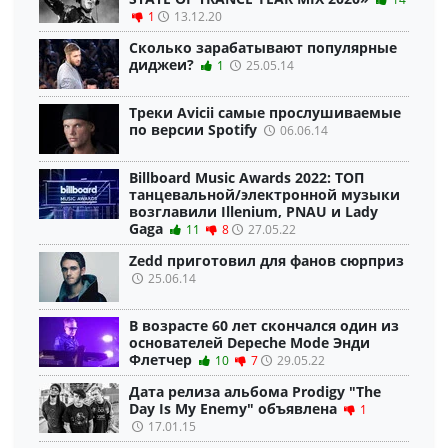
1
13.12.20
Сколько зарабатывают популярные
диджеи?
1
25.05.14
Треки Avicii самые прослушиваемые
по версии Spotify
06.06.14
Billboard Music Awards 2022: ТОП
танцевальной/электронной музыки
возглавили Illenium, PNAU и Lady
Gaga
11
8
27.05.22
Zedd приготовил для фанов сюрприз
25.06.14
В возрасте 60 лет скончался один из
основателей Depeche Mode Энди
Флетчер
10
7
29.05.22
Дата релиза альбома Prodigy "The
Day Is My Enemy" объявлена
1
17.01.15