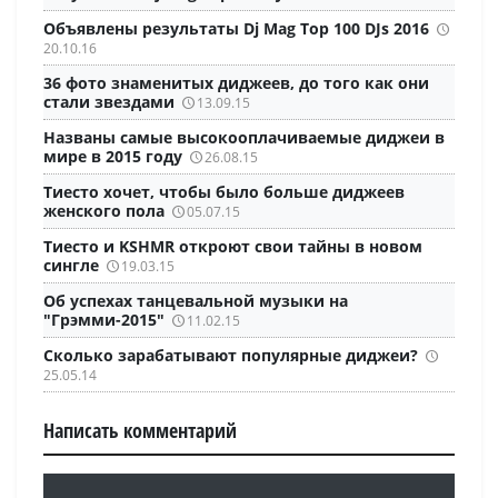
Объявлены результаты Dj Mag Top 100 DJs 2016
20.10.16
36 фото знаменитых диджеев, до того как они
стали звездами
13.09.15
Названы самые высокооплачиваемые диджеи в
мире в 2015 году
26.08.15
Тиесто хочет, чтобы было больше диджеев
женского пола
05.07.15
Тиесто и KSHMR откроют свои тайны в новом
сингле
19.03.15
Об успехах танцевальной музыки на
"Грэмми-2015"
11.02.15
Сколько зарабатывают популярные диджеи?
25.05.14
Написать комментарий