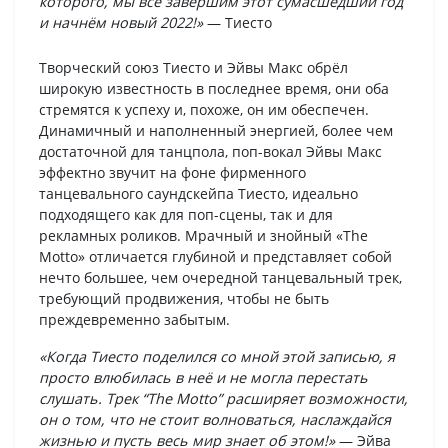
которого, мы все завершим этот сумасшедший год
и начнём новый 2022!»
— Тиесто
Творческий союз Тиесто и Эйвы Макс обрёл
широкую известность в последнее время, они оба
стремятся к успеху и, похоже, он им обеспечен.
Динамичный и наполненный энергией, более чем
достаточной для танцпола, поп-вокал Эйвы Макс
эффектно звучит на фоне фирменного
танцевального саундскейпа Тиесто, идеально
подходящего как для поп-сцены, так и для
рекламных роликов. Мрачный и знойный «The
Motto» отличается глубиной и представляет собой
нечто большее, чем очередной танцевальный трек,
требующий продвижения, чтобы не быть
преждевременно забытым.
«Когда Тиесто поделился со мной этой записью, я
просто влюбилась в неё и не могла перестать
слушать. Трек “The Motto” расширяет возможности,
он о том, что не стоит волноваться, наслаждайся
жизнью и пусть весь мир знает об этом!»
— Эйва