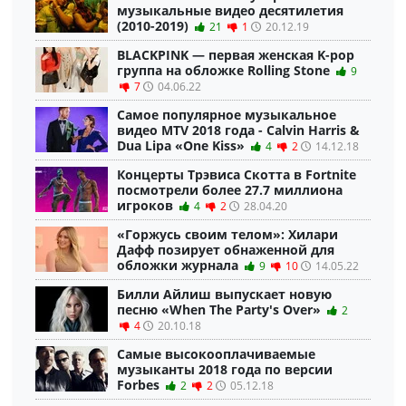
музыкальные видео десятилетия
(2010-2019)
21
1
20.12.19
BLACKPINK — первая женская K-pop
группа на обложке Rolling Stone
9
7
04.06.22
Самое популярное музыкальное
видео MTV 2018 года - Calvin Harris &
Dua Lipa «One Kiss»
4
2
14.12.18
Концерты Трэвиса Скотта в Fortnite
посмотрели более 27.7 миллиона
игроков
4
2
28.04.20
«Горжусь своим телом»: Хилари
Дафф позирует обнаженной для
обложки журнала
9
10
14.05.22
Билли Айлиш выпускает новую
песню «When The Party's Over»
2
4
20.10.18
Самые высокооплачиваемые
музыканты 2018 года по версии
Forbes
2
2
05.12.18