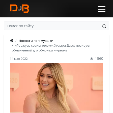
Новости поп-музыки
«Горжусь своим телом»: Хилари Дафф позирует
обнаженной для обложки журнала
1560
14 мая 2022