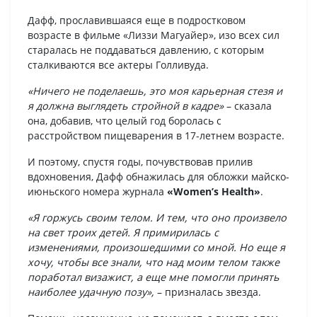
Дафф, прославившаяся еще в подростковом
возрасте в фильме «Лиззи Магуайер», изо всех сил
старалась не поддаваться давлению, с которым
сталкиваются все актеры Голливуда.
«Ничего не поделаешь, это моя карьерная стезя и
я должна выглядеть стройной в кадре»
– сказала
она, добавив, что целый год боролась с
расстройством пищеварения в 17-летнем возрасте.
И поэтому, спустя годы, почувствовав прилив
вдохновения, Дафф обнажилась для обложки майско-
июньского номера журнала
«Women’s Health»
.
«Я горжусь своим телом. И тем, что оно произвело
на свет троих детей. Я примирилась с
изменениями, произошедшими со мной. Но еще я
хочу, чтобы все знали, что над моим телом также
поработал визажист, а еще мне помогли принять
наиболее удачную позу»,
– призналась звезда.