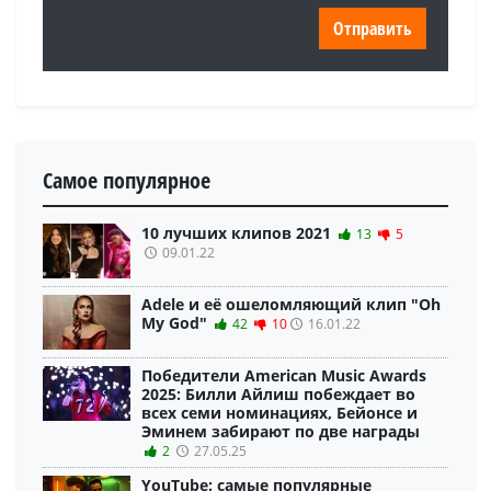
Самое популярное
10 лучших клипов 2021
13
5
09.01.22
Adele и её ошеломляющий клип "Oh
My God"
42
10
16.01.22
Победители American Music Awards
2025: Билли Айлиш побеждает во
всех семи номинациях, Бейонсе и
Эминем забирают по две награды
2
27.05.25
YouTube: самые популярные