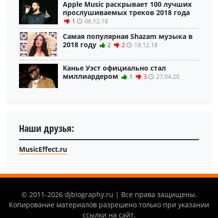
Apple Music раскрывает 100 лучших
прослушиваемых треков 2018 года
1
06.12.18
Самая популярная Shazam музыка в
2018 году
2
2
18.12.18
Канье Уэст официально стал
миллиардером
1
3
27.04.20
Наши друзья:
MusicEffect.ru
© 2011-2026 djbiography.ru | Все права защищены.
Копирование материалов разрешено только при указании
ссылки на сайт.