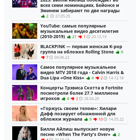
всех семи номинациях, Бейонсе и
Эминем забирают по две награды
2
27.05.25
YouTube: самые популярные
музыкальные видео десятилетия
(2010-2019)
21
1
20.12.19
BLACKPINK — первая женская K-pop
группа на обложке Rolling Stone
9
7
04.06.22
Самое популярное музыкальное
видео MTV 2018 года - Calvin Harris &
Dua Lipa «One Kiss»
4
2
14.12.18
Концерты Трэвиса Скотта в Fortnite
посмотрели более 27.7 миллиона
игроков
4
2
28.04.20
«Горжусь своим телом»: Хилари
Дафф позирует обнаженной для
обложки журнала
9
10
14.05.22
Билли Айлиш выпускает новую
песню «When The Party's Over»
2
4
20.10.18