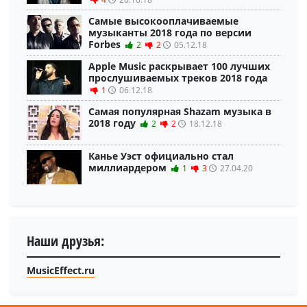
Самые высокооплачиваемые
музыканты 2018 года по версии
Forbes
2
2
05.12.18
Apple Music раскрывает 100 лучших
прослушиваемых треков 2018 года
1
06.12.18
Самая популярная Shazam музыка в
2018 году
2
2
18.12.18
Канье Уэст официально стал
миллиардером
1
3
27.04.20
Наши друзья:
MusicEffect.ru