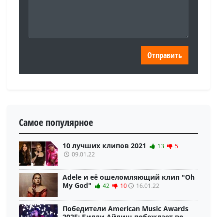
Самое популярное
10 лучших клипов 2021
13
5
09.01.22
Adele и её ошеломляющий клип "Oh
My God"
42
10
16.01.22
Победители American Music Awards
2025: Билли Айлиш побеждает во