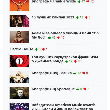
Биография Frankie Wilde
47
12
10 лучших клипов 2021
13
5
Adele и её ошеломляющий клип "Oh
My God"
42
10
Electro House
5
1
Топ лучших саундтреков франшизы
о Джеймсе Бонде
12
8
Биография DVJ Bazuka
32
8
Биография DJ Spartaque
8
3
Победители American Music Awards
2025: Билли Айлиш побеждает во