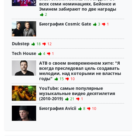
всех семи номинациях, Бейонсе и
Эминем забирают по две награды
2
Биография Cosmic Gate
3
1
Dubstep
18
12
Tech House
4
1
ATB о своем вневременном хите: "Я
всегда преследовал цель создавать
мелодии, над которыми не властны
годы"
15
10
YouTube: самые популярные
музыкальные видео десятилетия
(2010-2019)
21
1
Биография Avicii
8
10